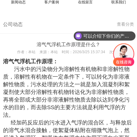
新闻动态
客户案例
在线留言
联系我们
公司动态
查看分类
可以介绍下你们的产品么
溶气气浮机工作原理是什么？
作者：
本站
来源：
本站
时间：
2026/3/25 15:37:34
次数：
溶气气浮机
工作原理：
污水中的污染物分为溶解性有机物和非溶解性物
质
，溶解性有机物在一定条件下，可以转化为非溶液
解性物质，污水处理的方法之一就是加入混凝剂和絮
凝剂使大部分溶解性有机物转达化为非溶解性物质，
再将全部或大部分非溶液解性物质
去除以达到净化污
水的目的，而去除
SS
的主要方法就是利用气浮的方
法。
经加药反应后的污水进入气浮的混合区，与释放后
的溶气水混合接触，使絮凝体粘附在细微气泡上，然