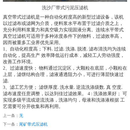
洗沙厂带式污泥压滤机
真空带式过滤机是一种自动化程度高的新型过滤设备，该机
以过滤布或滤网为介质，使料浆水平布置于过滤介质之上，
充分利用料浆重力和真空吸力实现固液分离。连续水平带式
真空过滤机可适用于多种浓度条件下的物料，过滤效率高，
因而被重多工业界优先采用。
1、自动化程度高；下料. 过滤. 洗涤. 脱渣. 滤布清洗均为连续
自动化，提高生产 效率降低运行成本，减轻工人劳动强度，
改善工作环境。
2、过滤速度快； 物料通过沉淀区，大颗粒在底层，小颗粒在
上层，滤饼结构合理，滤液通透阻力小，可进行薄层快速过
滤.
3、滤工艺方便； 滤饼厚度. 洗水量. 逆流洗涤级数. 真 空度.
滤布速度任意调整，以达到佳过滤效果。 4 : 洗涤效果好； 可
实现多级平流或逆流洗涤，洗涤均匀，母液和洗涤液根据 工
艺需要可分开收集和再利用。
上一条：
无
下一条：
尾矿带式压滤机