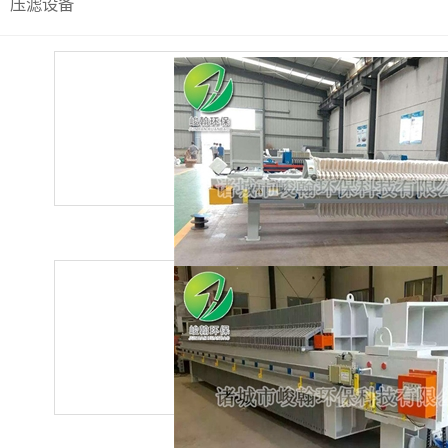
压滤设备
板框压滤机