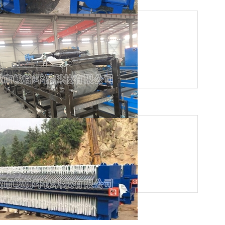
板式压滤机
河道清淤污泥带式…