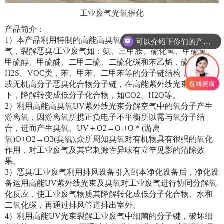
工业废气光氧催化
产品简介：
1）本产品利用特制的高能高臭氧UV紫外线光束照射工业废
可以介绍下你们的产品么
气，裂解恶臭/工业废气如：氨、三甲胺、硫化氢、甲硫氢、
甲硫醇、甲硫醚、二甲二硫、二硫化碳和苯乙烯，硫化物
H2S、VOC类，苯、甲苯、二甲苯等的分子链结构，使有机
或无机高分子恶臭化合物分子链，在高能紫外线光束照射
下，降解转变成低分子化合物，如CO2、H2O等。
2）利用高能高臭氧UV紫外线光束分解空气中的氧分子产生
游离氧，因游离氧所携正负电子不平衡所以需与氧分子结
合，进而产生臭氧。UV＋O2→O-+O＊(游离
氧)O+O2→O3(臭氧),众所周知臭氧对有机物具有很强的氧化
作用，对工业废气及其它刺激性异味有立竿见影的清除效
果。
3）恶臭/工业废气利用排风设备引入到本净化设备后，净化设
备运用高能UV紫外线光束及臭氧对工业废气进行协同分解氧
化反应，使工业废气物质其降解转化成低分子化合物、水和
二氧化碳，再通过排风管道排出室外。
4）利用高能UV光束裂解工业废气中细菌的分子键，破坏细