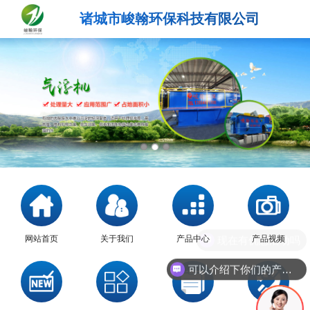
诸城市峻翰环保科技有限公司
现在有优惠活动吗
网站首页
关于我们
产品中心
产品视频
可以介绍下你们的产品么