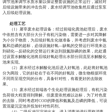
调节池来调节水质水量以保证整套设施的正常运行，减轻对
后续设施带来的冲击负荷，废水经调节池收集然后通过泵泵
入后续处理设施。
处理工艺
（
1
）屠宰废水处理设备：经过前端化粪池处理后，废水
中依然含有大部分大分子有机污染物，需要进一步对其降解
为小分子物质，为后续好氧生化做准备，并考虑到废水中氨
氮和总磷的超标，必须设施好氧—缺氧的交替运行环境来达
到硝化—反硝化的交替运行来达到脱氮除磷的效果，此处通
过设置水解酸化池将后续好氧处理出水部分回流至水解酸化
池来实现。
（
2
）废水经过水解酸化池后进入好氧池，此处将好氧池
分为两段，它的好处在于在不同的好氧段，微生物根据环境
不同而呈现空间的分布，具备针对性，有着更好的去除效
果。
（
3
）废水经过前端各个生化处理设施处理后，有机污染
负荷很大程度得到降解。但废度依然难以达标，为了对色度
的去除，同时考虑对
COD
的降低和氨氮及总磷的降低，可设
置混凝沉淀池并投加针对性药剂。
（
4
）二级反冲沉淀池出水，进入消毒池进行严格消毒，