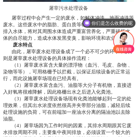
屠宰污水处理设备
屠宰过程中会产生一定的废水，如解体冲洗、地面冲洗等
你们是怎么收费的呢
废水。这些废水中的脂肪、蛋白质等物质不经过处理，直接
排入水体，将对其周围水体造成严重富营养化，严重破坏水
体的自尽能力，造成水体发黑变臭，影响环境和农业灌溉。
废水特点
由此，屠宰废水处理设备成了一个必不可少的环节，以下
则是屠宰废水处理设备的具体操作流程：
（
1
）屠宰废水富含大量的漂浮物（血污、毛皮、杂物 、
染物等等），可用格栅予以拦截，以保证后续设备的正常运
行，而此设施屠宰场现在已经具有。
（
2
）屠宰废水富含血污、油脂等大分子有机物，直接进
入好氧将很难降解，因此格栅出水之后进入化粪池。
（
3
）屠宰废水处理设备场现有化粪池能够起到一定的处
理效果，但其出水浓度依然很高并夹带部分油脂，减轻后续
处理设施的负荷，可在前端加一座油水分离的隔油池以去除
油脂。
（
4
）屠宰场因为工作时间的因素，其排水周期跟其它废
水排放周期不同，主要集中夜间排放，必须设置一个较大的