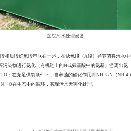
医院污水处理设备
段和后段好氧段串联在一起，在缺氧段（
A
段）异养菌将污水中
等污染物进行氨化（有机链上的
N
或氨基酸中的氨基）游离出氨
 2 O
；在充足供氧条件下，自养菌的硝化作用将
NH 3 -N
（
NH 4 
、
N
、
O
在生态中的循环，实现污水无害化处理。