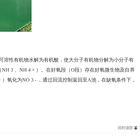
可溶性有机物水解为有机酸，使大分子有机物分解为小分子有
（
NH 3
、
NH 4 +
）。在好氧段（
O
段）存在好氧微生物及自养
+
）氧化为
NO 3 -
，通过回流控制返回至
A
池，在缺氧条件下，
回到顶部